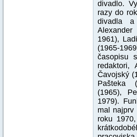
divadlo. V
razy do ro
divadla a
Alexander 
1961), Lad
(1965-1969
časopisu s
redaktori,
Čavojský (
Pašteka (
(1965), P
1979). Fun
mal najprv 
roku 1970,
krátkodob
pracoviska