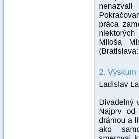
nenazval
Pokračovan
práca zame
niektorých
Miloša Mi
(Bratislava
2. Výskum 
Ladislav L
Divadelný 
Najprv od 
drámou a li
ako samos
smeroval k