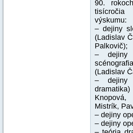
90. rokoc
tisícroči
výskumu:
– dejiny s
(Ladislav Č
Palkovič);
– dejiny 
scénograf
(Ladislav Č
– dejiny 
dramatika)
Knopová, 
Mistrík, P
– dejiny op
– dejiny op
– teória d