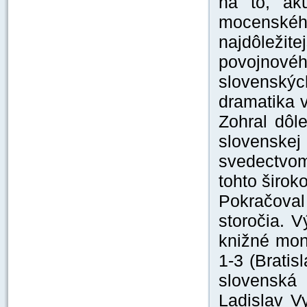
na to, ak
mocenské
najdôležite
povojnové
slovenský
dramatika v
Zohral dôle
slovenskej
svedectvo
tohto širok
Pokračova
storočia. V
knižné mon
1-3 (Bratis
slovenská 
Ladislav Vy