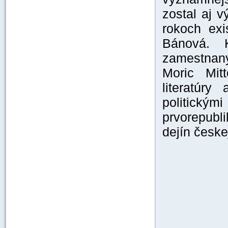
zostal aj 
rokoch exi
Bánová. 
zamestnaný 
Moric Mit
literatúr
politickým
prvorepubli
dejín česke