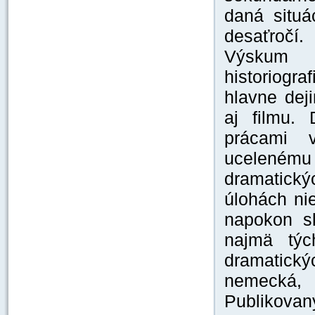
daná situá
desaťročí.
Výskum 
historiogra
hlavne dej
aj filmu. 
prácami v
ucelenému 
dramatick
úlohách ni
napokon sk
najmä týc
dramatick
nemecká, 
Publikovaný