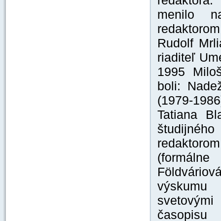
redaktora.
menilo n
redaktorom
Rudolf Mrl
riaditeľ U
1995 Miloš
boli: Nade
(1979-1986
Tatiana Bl
študijnéh
redaktorom
(formálne
Földvário
výskumu 
svetovými 
časopisu 