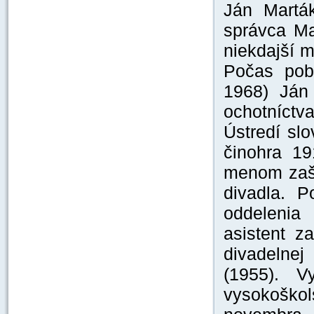
Ján Martá
správca Ma
niekdajší m
Počas poby
1968) Ján
ochotníctv
Ústredí sl
činohra 19
menom zaští
divadla. P
oddelenia
asistent z
divadelne
(1955). V
vysokoškol