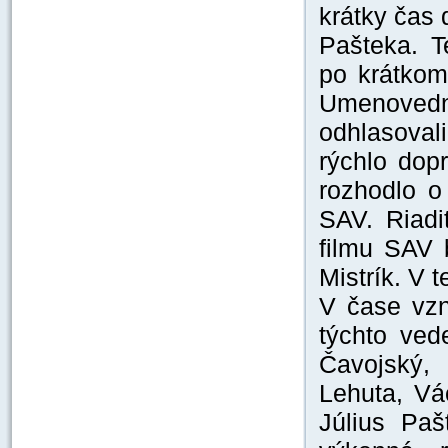
krátky čas 
Pašteka. T
po krátkom
Umenovedné
odhlasoval
rýchlo dop
rozhodlo o
SAV. Riadi
filmu SAV 
Mistrík. V 
V čase vzn
týchto ved
Čavojský, 
Lehuta, Vá
Július Paš