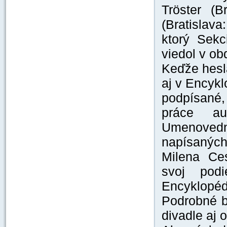
Tröster (B
(Bratislava
ktorý Sek
viedol v o
Keďže hesl
aj v Encyk
podpísané
práce au
Umenoved
napísanýc
Milena Ces
svoj pod
Encyklop
Podrobné b
divadle aj 