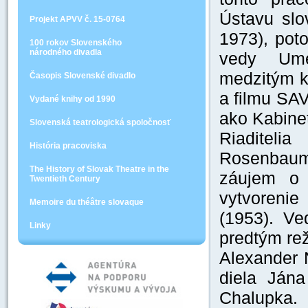
Ústavu slo
Projekt APVV č. 15-0764
1973), pot
100 rokov Slovenského
národného divadla
vedy Ume
medzitým k
Časopis Slovenské divadlo
a filmu SA
Vydané knihy od 1990
ako Kabinet
Slovenská teatrologická spoločnosť
Riaditeli
História pracoviska
Rosenbaum 
The History of Slovak Theatre in the
záujem o 
Twentieth Century
vytvorenie
Memoire du théâtre slovaque
(1953). Ve
Linky
predtým re
Alexander 
diela Ján
Chalupka. 