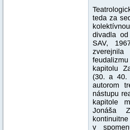
Teatrolog
teda za se
kolektívn
divadla od
SAV, 1967
zverejnil
feudalizmu
kapitolu Z
(30. a 40.
autorom tr
nástupu rea
kapitole 
Jonáša Z
kontinuitn
v spomenu