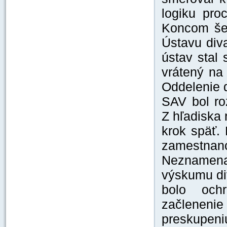
logiku proc
Koncom šes
Ústavu div
ústav stal
vrátený na
Oddelenie d
SAV bol ro
Z hľadiska 
krok späť. 
zamestna
Neznamena
výskumu div
bolo ochr
začlenenie
preskupen