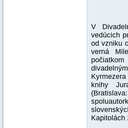
V Divade
vedúcich p
od vzniku 
verná Mil
počiatkom
divadelným
Kyrmezera (
knihy Ju
(Bratisl
spoluauto
slovenskýc
Kapitolách 