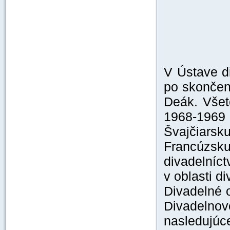
V Ústave d
po skončen
Deák. Všet
1968-1969
Švajčiar
Francúzsku
divadelníc
v oblasti d
Divadelné 
Divadelno
nasledujúc