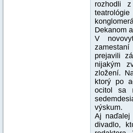
rozhodli z
teatrológ
konglome
Dekanom ak
V novovyt
zamestaní 
prejavili 
nijakým z
zložení. Na
ktorý po a
ocitol sa 
sedemdesia
výskum.
Aj naďalej
divadlo, k