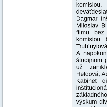
komisiou.
deväťdesia
Dagmar In
Miloslav B
filmu bez
komisiou 
Trubínyiová
A napokon
študijnom 
už zanikl
Heldová, A
Kabinet d
inštituci
základnéh
výskum diva