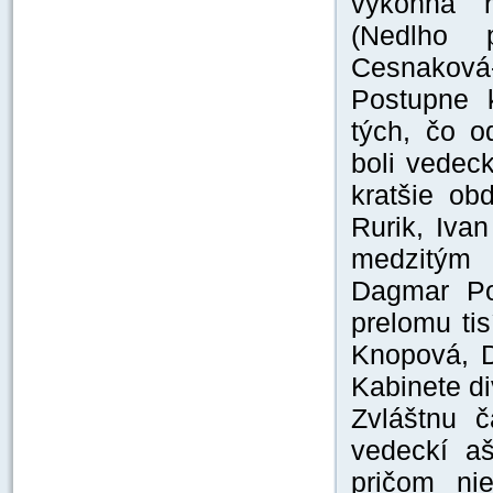
výkonná r
(Nedlho 
Cesnaková-
Postupne k
tých, čo o
boli vedec
kratšie ob
Rurik, Ivan
medzitým 
Dagmar Po
prelomu ti
Knopová, D
Kabinete di
Zvláštnu č
vedeckí aš
pričom nie