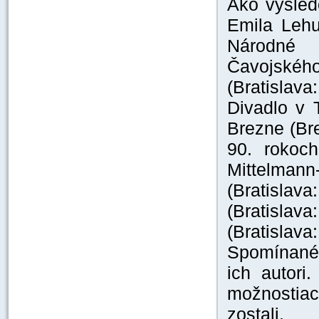
Ako výsled
Emila Lehu
Národné 
Čavojského
(Bratislava
Divadlo v 
Brezne (Bre
90. rokoc
Mittelmann
(Bratisla
(Bratislav
(Bratislava:
Spomínané k
ich autori
možnostiac
zostali.