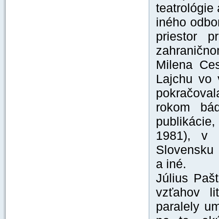
teatrológie
iného odbor
priestor 
zahraničnom
Milena Ces
Lajchu vo 
pokračoval
rokom bád
publikácie
1981), v 
Slovensku 
a iné.
Július Paš
vzťahov li
paralely u