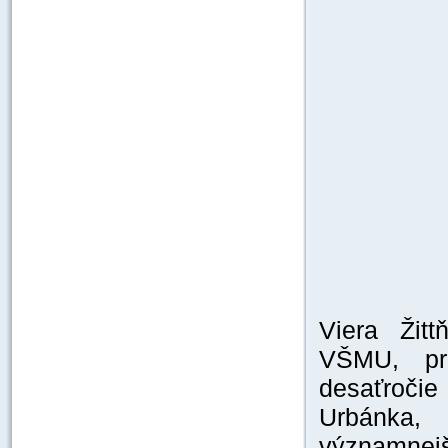
Viera Žit
VŠMU, pr
desaťroči
Urbánka,
významnej