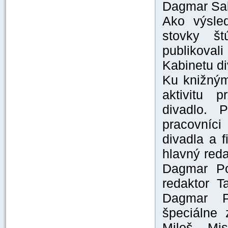
Dagmar Sab
Ako výsled
stovky š
publikoval
Kabinetu di
Ku knižným
aktivitu 
divadlo. P
pracovníc
divadla a 
hlavný reda
Dagmar Po
redaktor T
Dagmar P
špeciálne 
Miloš Mis