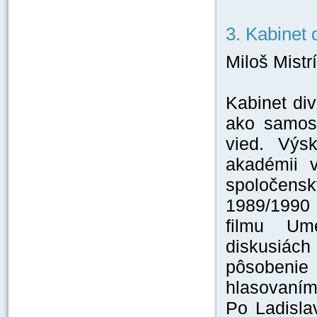
3. Kabinet 
Miloš Mistr
Kabinet div
ako samost
vied. Výs
akadémii 
spoločensk
1989/1990 
filmu Um
diskusiác
pôsobenie
hlasovaním
Po Ladisla