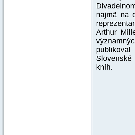
Divadelnom
najmä na d
reprezenta
Arthur Mil
významnýc
publikov
Slovenské 
kníh.