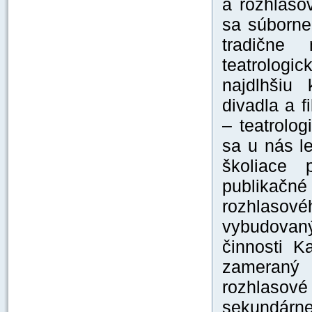
a rozhlaso
sa súborne
tradične
teatrologi
najdlhšiu 
divadla a f
– teatrolo
sa u nás l
školiace
publikač
rozhlasov
vybudovan
činnosti K
zameraný 
rozhlasové
sekundárn