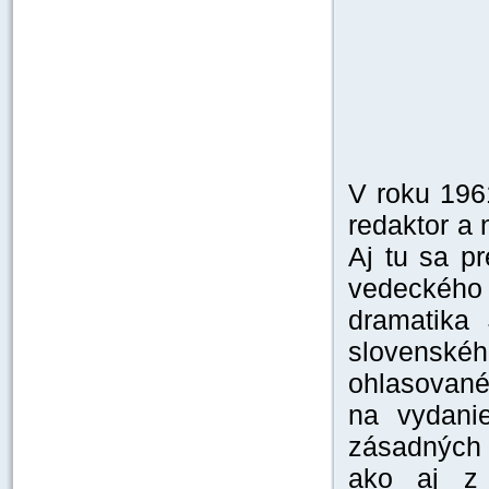
V roku 196
redaktor a 
Aj tu sa pr
vedeckého
dramatika
slovenské
ohlasované
na vydani
zásadných š
ako aj z 