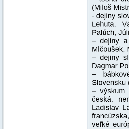
(Miloš Mist
- dejiny sl
Lehuta, V
Palúch, Júl
– dejiny a
Mlčoušek, M
– dejiny s
Dagmar Po
– bábkov
Slovensku 
– výskum i
česká, ne
Ladislav L
francúzska
veľké euró