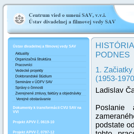
HISTÓRI
Ústav divadelnej a filmovej vedy SAV
PODNES
Aktuality
Organizačná štruktúra
Pracovníci
1. Začiatky
Vedecké projekty
Doktorandské štúdium
(1953-1970
Semináre v ÚDFV SAV
Správy o činnosti
Ladislav Č
Zverejnené zmluvy, faktúry a objednávky
Verejné obstarávanie
Poslanie
Dokumenty k transformácii CVU SAV na
VVI
zameraného
Projekt APVV č. 0619-10
podstate od
tohto prac
Projekt APVV č. 0797-12