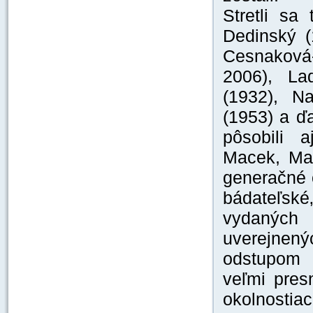
Stretli sa
Dedinský (
Cesnaková
2006), La
(1932), Na
(1953) a ďa
pôsobili 
Macek, Mar
generačné o
bádateľsk
vydaných 
uverejnen
odstupom p
veľmi pres
okolnostiac