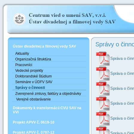
Správy o činno
Ústav divadelnej a filmovej vedy SAV
Aktuality
Správa o činn
Organizačná štruktúra
Pracovníci
Vedecké projekty
Správa o činn
Doktorandské štúdium
Semináre v ÚDFV SAV
Správy o činnosti
Správa o činn
Zverejnené zmluvy, faktúry a objednávky
Verejné obstarávanie
Správa o činn
Dokumenty k transformácii CVU SAV na
VVI
Správa o činn
Projekt APVV č. 0619-10
Projekt APVV č. 0797-12
Správa o činn