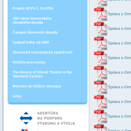
Projekt APVV č. 15-0764
Správa o činn
100 rokov Slovenského
národného divadla
Správa o činn
Časopis Slovenské divadlo
Vydané knihy od 1990
Správa o činn
Slovenská teatrologická spoločnosť
Správa o činn
História pracoviska
The History of Slovak Theatre in the
Správa o činn
Twentieth Century
Memoire du théâtre slovaque
Správa o činn
Linky
Správa o činn
Správa o činn
Správa o činn