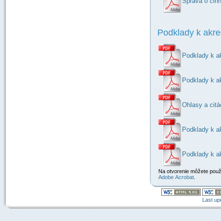
Správa o činn
Podklady k akred
Podklady k ak
Podklady k ak
Ohlasy a citá
Podklady k ak
Podklady k ak
Na otvorenie môžete použi
Adobe Acrobat
.
Last up