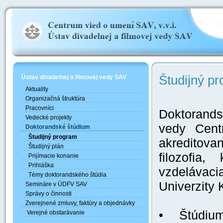
Študijný p
Ústav divadelnej a filmovej vedy SAV
Aktuality
Organizačná štruktúra
Pracovníci
Doktorands
Vedecké projekty
vedy Cent
Doktorandské štúdium
Študijný program
akreditova
Študijný plán
filozofia
Prijímacie konanie
Prihláška
vzdelávaci
Témy doktorandského štúdia
Univerzity 
Semináre v ÚDFV SAV
Správy o činnosti
Zverejnené zmluvy, faktúry a objednávky
• Štúdiu
Verejné obstarávanie