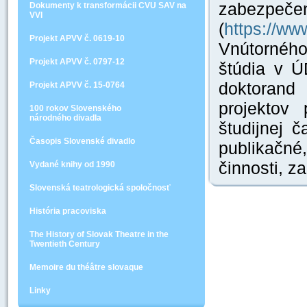
zabezpeče
Dokumenty k transformácii CVU SAV na
VVI
(
https://w
Projekt APVV č. 0619-10
Vnútornéh
Projekt APVV č. 0797-12
štúdia v 
doktorand
Projekt APVV č. 15-0764
projektov
100 rokov Slovenského
národného divadla
študijnej č
Časopis Slovenské divadlo
publikačn
činnosti, z
Vydané knihy od 1990
Slovenská teatrologická spoločnosť
História pracoviska
The History of Slovak Theatre in the
Twentieth Century
Memoire du théâtre slovaque
Linky