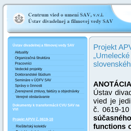
Projekt AP
Ústav divadelnej a filmovej vedy SAV
Aktuality
„Umelecké 
Organizačná štruktúra
slovenskéh
Pracovníci
Vedecké projekty
Doktorandské štúdium
Semináre v ÚDFV SAV
ANOTÁCIA
Správy o činnosti
Ústav diva
Zverejnené zmluvy, faktúry a objednávky
Verejné obstarávanie
vied je jed
Dokumenty k transformácii CVU SAV na
č. 0619-1
VVI
súčasného 
Projekt APVV č. 0619-10
functions 
Riešiteľský kolektív