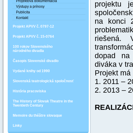
Projektová dokumentácia
projektu j
Výstupy a prínosy
spoločensk
Publicita
Kontakt
na konci 2
Projekt APVV č. 0797-12
problemati
riešená. V
Projekt APVV č. 15-0764
transformá
100 rokov Slovenského
národného divadla
dopad na 
Časopis Slovenské divadlo
diváka v tr
Projekt má 
Vydané knihy od 1990
1. 2011 – 
Slovenská teatrologická spoločnosť
2. 2013 – 2
História pracoviska
The History of Slovak Theatre in the
REALIZÁCIA
Twentieth Century
Memoire du théâtre slovaque
Linky