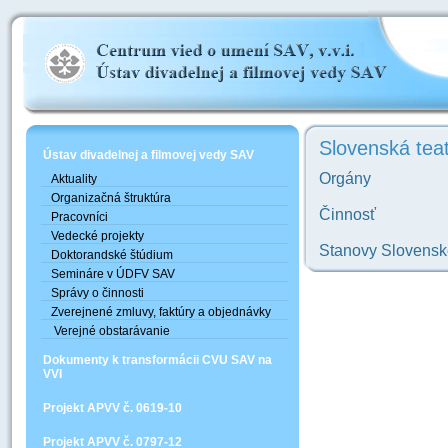
Slovenská teat
Ústav divadelnej a filmovej vedy SAV
Orgány
Aktuality
Organizačná štruktúra
Činnosť
Pracovníci
Vedecké projekty
Stanovy Slovenske
Doktorandské štúdium
Semináre v ÚDFV SAV
Správy o činnosti
Zverejnené zmluvy, faktúry a objednávky
Verejné obstarávanie
Dokumenty k transformácii CVU SAV na
VVI
Projekt APVV č. 0619-10
Projekt APVV č. 0797-12