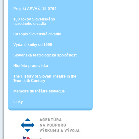
Projekt APVV č. 15-0764
100 rokov Slovenského
národného divadla
Časopis Slovenské divadlo
Vydané knihy od 1990
Slovenská teatrologická spoločnosť
História pracoviska
The History of Slovak Theatre in the
Twentieth Century
Memoire du théâtre slovaque
Linky