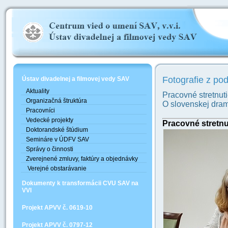
Fotografie z pod
Ústav divadelnej a filmovej vedy SAV
Aktuality
Pracovné stretnuti
Organizačná štruktúra
O slovenskej dram
Pracovníci
Vedecké projekty
Pracovné stretnu
Doktorandské štúdium
Semináre v ÚDFV SAV
Správy o činnosti
Zverejnené zmluvy, faktúry a objednávky
Verejné obstarávanie
Dokumenty k transformácii CVU SAV na
VVI
Projekt APVV č. 0619-10
Projekt APVV č. 0797-12