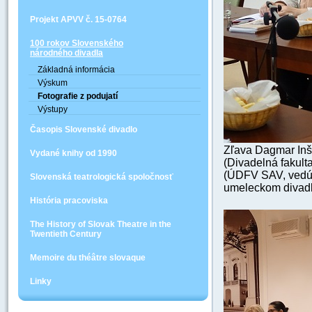
Projekt APVV č. 15-0764
100 rokov Slovenského
národného divadla
Základná informácia
Výskum
Fotografie z podujatí
Výstupy
Časopis Slovenské divadlo
Zľava Dagmar Inš
Vydané knihy od 1990
(Divadelná fakul
(ÚDFV SAV, vedúca
Slovenská teatrologická spoločnosť
umeleckom divadl
História pracoviska
The History of Slovak Theatre in the
Twentieth Century
Memoire du théâtre slovaque
Linky