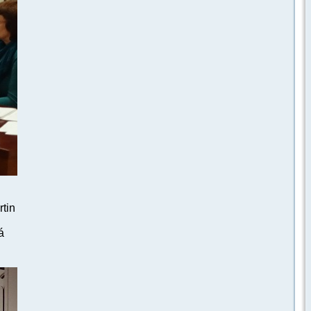
rtin
á