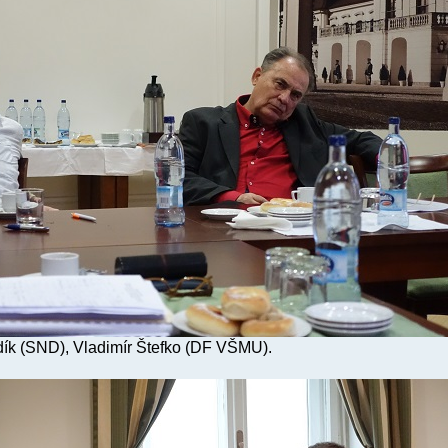
dík (SND), Vladimír Štefko (DF VŠMU).