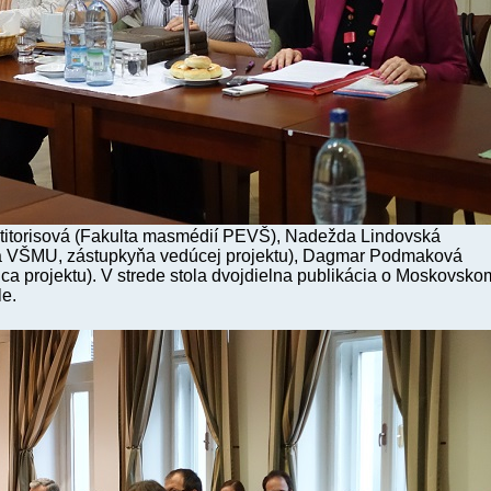
titorisová (Fakulta masmédií PEVŠ), Nadežda Lindovská
ta VŠMU, zástupkyňa vedúcej projektu), Dagmar Podmaková
 projektu). V strede stola dvojdielna publikácia o Moskovsko
e.