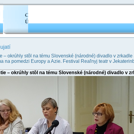
ujatí
e – okrúhly stôl na tému Slovenské (národné) divadlo v zrkadle
a na pomedzi Europy a Azie. Festival Reaľnyj teatr v Jekaterin
tie – okrúhly stôl na tému Slovenské (národné) divadlo v zr