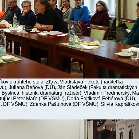
kov okrúhleho stola. Zľava Vladislava Fekete (riaditeľka
vu), Juliana Beňová (DÚ), Ján Sládeček (Fakulta dramatických
ystrica, historik, dramaturg, režisér), Vladimír Predmerský, Ma
tujúci Peter Maťo (DF VŠMU), Daria Fojtíková-Fehérová (DÚ),
Ú, DF VŠMU), Zdenka Pašuthová (DF VŠMU). Silvia Kaprálikov