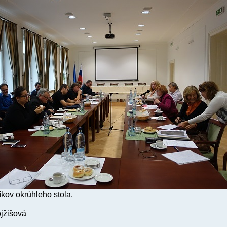
kov okrúhleho stola.
jžišová