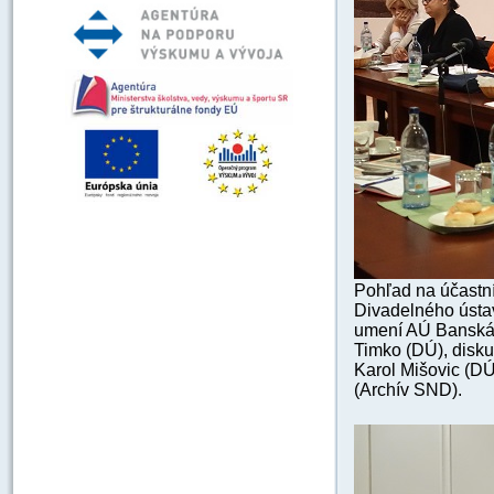
Pohľad na účastní
Divadelného ústa
umení AÚ Banská B
Timko (DÚ), disku
Karol Mišovic (D
(Archív SND).